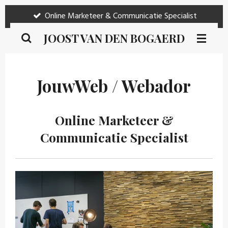
Ga
Online Marketeer & Communicatie Specialist
direct
JOOST VAN DEN BOGAERD
naar
de
hoofdinhoud
JouwWeb / Webador
Online Marketeer &
Communicatie Specialist