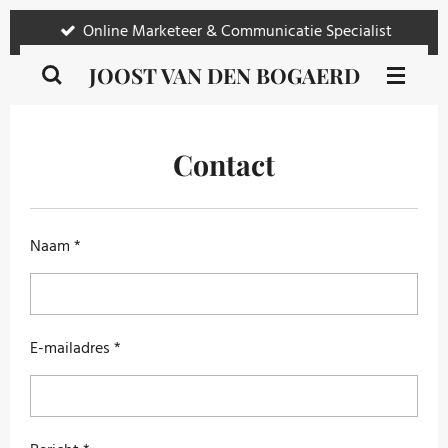
Ga
Online Marketeer & Communicatie Specialist
direct
JOOST VAN DEN BOGAERD
naar
de
hoofdinhoud
Contact
Naam *
E-mailadres *