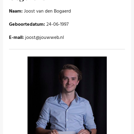
k
a
n
m
Naam:
Joost van den Bogaerd
Geboortedatum:
24-06-1997
E-mail:
joost@jouwweb.nl